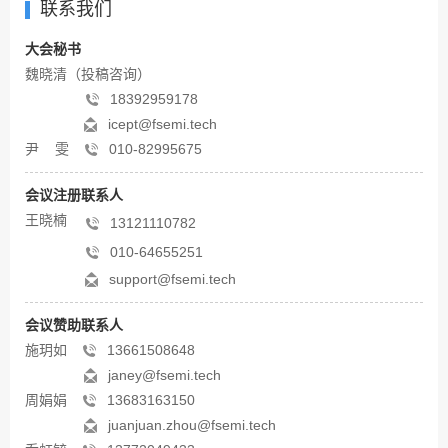
联系我们
大会秘书
魏晓清（投稿咨询）
18392959178
icept@fsemi.tech
尹 雯
010-82995675
会议注册联系人
王晓楠
13121110782
010-64655251
support@fsemi.tech
会议赞助联系人
施玥如
13661508648
janey@fsemi.tech
周娟娟
13683163150
juanjuan.zhou@fsemi.tech