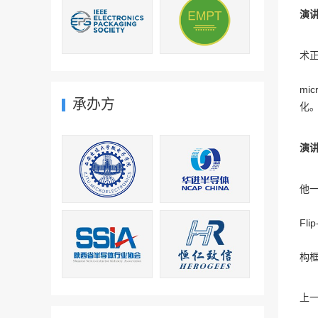
演
术正
mi
承办方
化
演
他
Fl
构
上