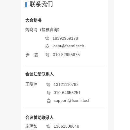
联系我们
大会秘书
魏晓清（投稿咨询）
18392959178
icept@fsemi.tech
010-82995675
尹 雯
会议注册联系人
王晓楠
13121110782
010-64655251
support@fsemi.tech
会议赞助联系人
施玥如
13661508648